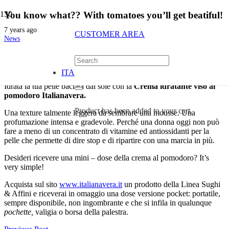
You know what?? With tomatoes you’ll get beatiful!
7 years ago
CUSTOMER AREA
News
You know what?? With tomatoes you’ll get beautiful!
ITA
Idrata la tua pelle baciata dal sole con la
Crema idratante viso al
pomodoro Italianavera.
Product
has been added to your cart.
Una texture talmente leggera da sembrare una mousse. Una
profumazione intensa e gradevole. Perché una donna oggi non può
fare a meno di un concentrato di vitamine ed antiossidanti per la
pelle che permette di dire stop e di ripartire con una marcia in più.
Desideri ricevere una mini – dose della crema al pomodoro? It’s
very simple!
Acquista sul sito
www.italianavera.it
un prodotto della Linea Sughi
& Affini e riceverai in omaggio una dose versione pocket: portatile,
sempre disponibile, non ingombrante e che si infila in qualunque
pochette
,
valigia o borsa della palestra.