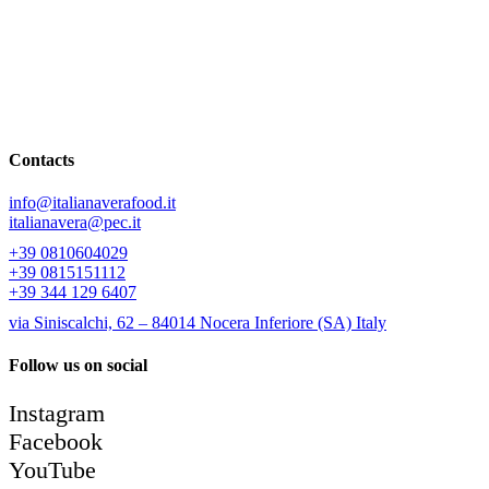
Selects the best Italian tomatoes and transforms them into excellent
natural sauces made exclusively with fresh ingredients. Its range is
enriched with splendid packages that will allow you to taste
products including some PDO selections from Campania.
Contacts
info@italianaverafood.it
italianavera@pec.it
+39 0810604029
+39 0815151112
+39 344 129 6407
via Siniscalchi, 62 – 84014 Nocera Inferiore (SA) Italy
Follow us on social
Instagram
Facebook
YouTube