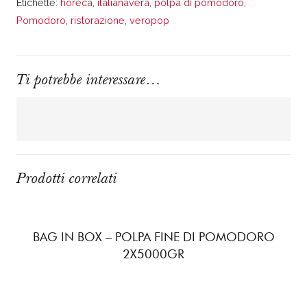
Etichette:
horeca
,
italianavera
,
polpa di pomodoro
,
Pomodoro
,
ristorazione
,
veropop
Ti potrebbe interessare…
Prodotti correlati
BAG IN BOX – POLPA FINE DI POMODORO
2X5000GR