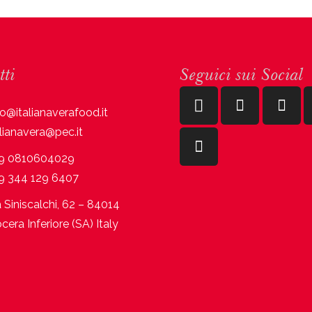
tti
Seguici sui Social
fo@italianaverafood.it
alianavera@pec.it
9 0810604029
9 344 129 6407
a Siniscalchi, 62 – 84014
cera Inferiore (SA) Italy