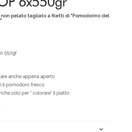
DOP 6x550gr
on pelato tagliato a filetti di "Pomodorino del
"
to 550gr
are anche appena aperto
si il pomodoro fresco
nche solo per ” colorare” il piatto
r