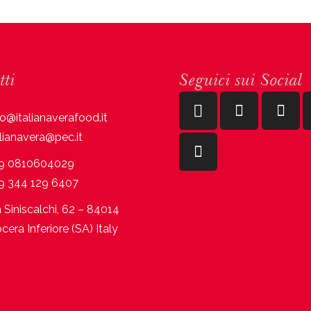
tti
Seguici sui Social
fo@italianaverafood.it
alianavera@pec.it
9 0810604029
9 344 129 6407
a Siniscalchi, 62 – 84014
cera Inferiore (SA) Italy