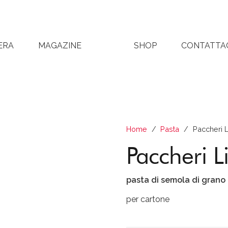
ERA
MAGAZINE
SHOP
CONTATTA
Home
/
Pasta
/
Paccheri L
Paccheri L
pasta di semola di grano 
per cartone