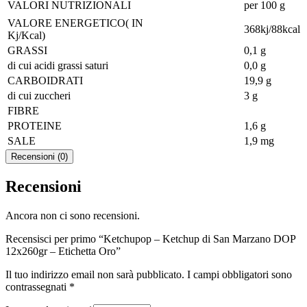
VALORI NUTRIZIONALI
per 100 g
VALORE ENERGETICO( IN
368kj/88kcal
Kj/Kcal)
GRASSI
0,1 g
di cui acidi grassi saturi
0,0 g
CARBOIDRATI
19,9 g
di cui zuccheri
3 g
FIBRE
PROTEINE
1,6 g
SALE
1,9 mg
Recensioni (0)
Recensioni
Ancora non ci sono recensioni.
Recensisci per primo “Ketchupop – Ketchup di San Marzano DOP
12x260gr – Etichetta Oro”
Il tuo indirizzo email non sarà pubblicato.
I campi obbligatori sono
contrassegnati
*