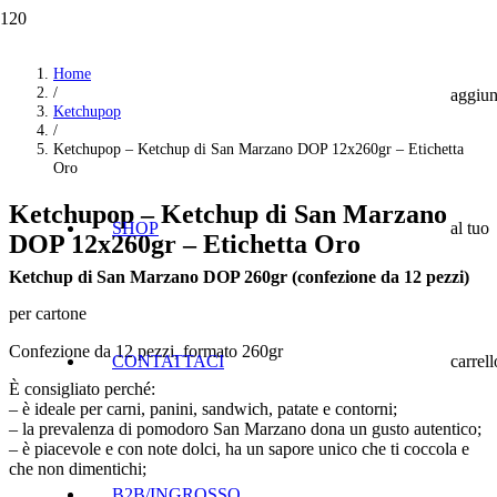
Home
/
aggiun
Ketchupop
/
Ketchupop – Ketchup di San Marzano DOP 12x260gr – Etichetta
Oro
Ketchupop – Ketchup di San Marzano
SHOP
al tuo
DOP 12x260gr – Etichetta Oro
Ketchup di San Marzano DOP 260gr (confezione da 12 pezzi)
per cartone
Confezione da 12 pezzi, formato 260gr
CONTATTACI
carrell
È consigliato perché:
– è ideale per carni, panini, sandwich, patate e contorni;
– la prevalenza di pomodoro San Marzano dona un gusto autentico;
– è piacevole e con note dolci, ha un sapore unico che ti coccola e
che non dimentichi;
B2B/INGROSSO