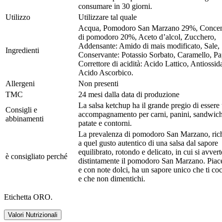
consumare in 30 giorni.
Utilizzo
Utilizzare tal quale
Acqua, Pomodoro San Marzano 29%, Concen
di pomodoro 20%, Aceto d’alcol, Zucchero,
Addensante: Amido di mais modificato, Sale,
Ingredienti
Conservante: Potassio Sorbato, Caramello, Pa
Correttore di acidità: Acido Lattico, Antiossid
Acido Ascorbico.
Allergeni
Non presenti
TMC
24 mesi dalla data di produzione
La salsa ketchup ha il grande pregio di essere
Consigli e
accompagnamento per carni, panini, sandwich
abbinamenti
patate e contorni.
La prevalenza di pomodoro San Marzano, ric
a quel gusto autentico di una salsa dal sapore
equilibrato, rotondo e delicato, in cui si avvert
è consigliato perché
distintamente il pomodoro San Marzano. Piac
e con note dolci, ha un sapore unico che ti co
e che non dimentichi.
Etichetta ORO.
Valori Nutrizionali