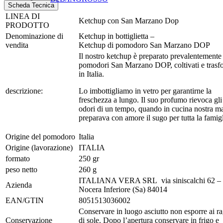
Scheda Tecnica
LINEA DI
Ketchup con San Marzano Dop
PRODOTTO
Denominazione di
Ketchup in bottiglietta –
vendita
Ketchup di pomodoro San Marzano DOP
Il nostro ketchup è preparato prevalentemente
pomodori San Marzano DOP, coltivati e trasf
in Italia.
descrizione:
Lo imbottigliamo in vetro per garantirne la
freschezza a lungo. Il suo profumo rievoca gli
odori di un tempo, quando in cucina nostra m
preparava con amore il sugo per tutta la famigl
Origine del pomodoro
Italia
Origine (lavorazione)
ITALIA
formato
250 gr
peso netto
260 g
ITALIANA VERA SRL via siniscalchi 62 –
Azienda
Nocera Inferiore (Sa) 84014
EAN/GTIN
8051513036002
Conservare in luogo asciutto non esporre ai r
Conservazione
di sole. Dopo l’apertura conservare in frigo e