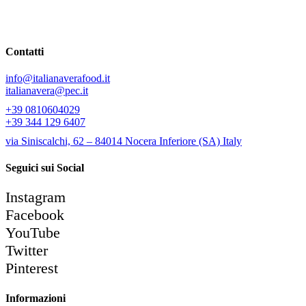
gamma si arricchisce di splendide confezioni che ti consentiranno di
degustare prodotti tra cui anche alcune selezioni DOP campane.
Contatti
info@italianaverafood.it
italianavera@pec.it
+39 0810604029
+39 344 129 6407
via Siniscalchi, 62 – 84014 Nocera Inferiore (SA) Italy
Seguici sui Social
Instagram
Facebook
YouTube
Twitter
Pinterest
Informazioni