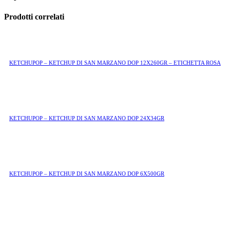
Prodotti correlati
KETCHUPOP – KETCHUP DI SAN MARZANO DOP 12X260GR – ETICHETTA ROSA
KETCHUPOP – KETCHUP DI SAN MARZANO DOP 24X34GR
KETCHUPOP – KETCHUP DI SAN MARZANO DOP 6X500GR
Seleziona i migliori pomodori italiani e li trasforma in ottimi sughi
naturali realizzati esclusivamente con ingredienti freschi. La sua